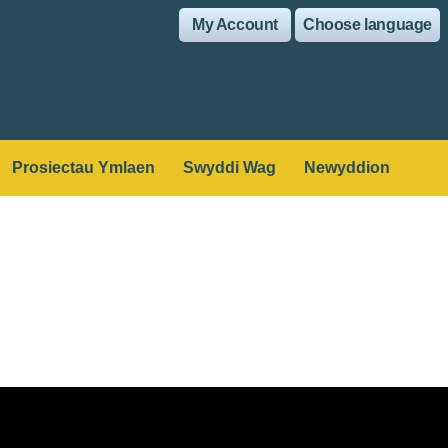
My Account
Choose language
Prosiectau Ymlaen
Swyddi Wag
Newyddion