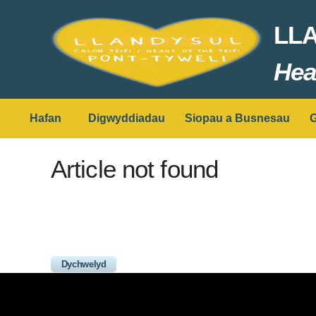
LL
Hear
Hafan
Digwyddiadau
Siopau a Busnesau
G
Article not found
Dychwelyd