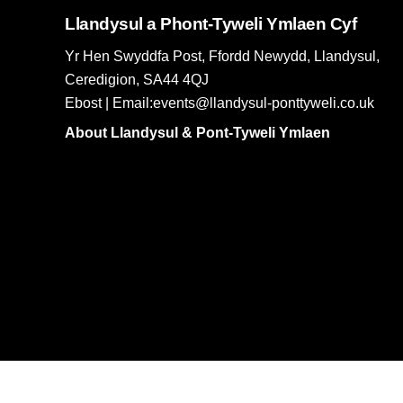
Llandysul a Phont-Tyweli Ymlaen Cyf
Yr Hen Swyddfa Post, Ffordd Newydd, Llandysul,
Ceredigion, SA44 4QJ
Ebost | Email:events@llandysul-ponttyweli.co.uk
About Llandysul & Pont-Tyweli Ymlaen