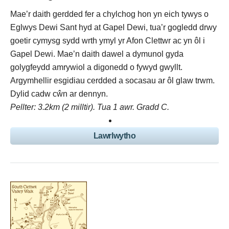
Mae’r daith gerdded fer a chylchog hon yn eich tywys o
Eglwys Dewi Sant hyd at Gapel Dewi, tua’r gogledd drwy
goetir cymysg sydd wrth ymyl yr Afon Clettwr ac yn ôl i
Gapel Dewi. Mae’n daith dawel a dymunol gyda
golygfeydd amrywiol a digonedd o fywyd gwyllt.
Argymhellir esgidiau cerdded a socasau ar ôl glaw trwm.
Dylid cadw cŵn ar dennyn.
Pellter: 3.2km (2 milltir). Tua 1 awr. Gradd C.
Lawrlwytho