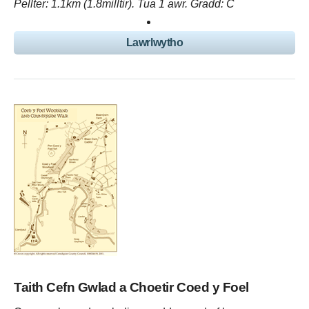
Pellter: 1.1km (1.8milltir). Tua 1 awr. Gradd: C
Lawrlwytho
Taith Cefn Gwlad a Choetir Coed y Foel