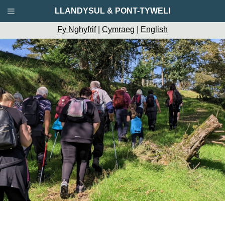
LLANDYSUL & PONT-TYWELI
Fy Nghyfrif
|
Cymraeg
|
English