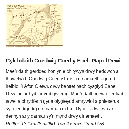
Cylchdaith Coedwig Coed y Foel i Gapel Dewi
Mae’r daith gerdded hon yn eich tywys drwy heddwch a
thawelwch Coedwig Coed y Foel, i dir amaeth agored,
heibio i’r Afon Cletwr, drwy bentref bach cysglyd Capel
Dewi ac ar hyd lonydd gwledig. Mae’r daith mewn lleoliad
tawel a phrydferth gyda olygfeydd amrywiol a phleserus
sy’n fendigedig o’r mannau uchaf. Dylid cadw cŵn ar
dennyn ar y darnau sy’n mynd drwy dir amaeth.
Pellter: 13.1km (8 milltir). Tua 4.5 awr. Gradd A/B.