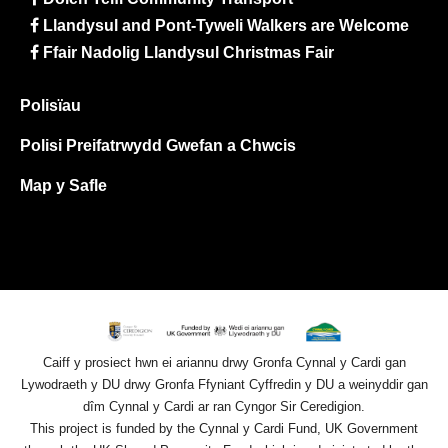
Llandysul and Pont-Tyweli Walkers are Welcome
Ffair Nadolig Llandysul Christmas Fair
Polisïau
Polisi Preifatrwydd Gwefan a Chwcis
Map y Safle
Caiff y prosiect hwn ei ariannu drwy Gronfa Cynnal y Cardi gan
Lywodraeth y DU drwy Gronfa Ffyniant Cyffredin y DU a weinyddir gan
dîm Cynnal y Cardi ar ran Cyngor Sir Ceredigion.
This project is funded by the Cynnal y Cardi Fund, UK Government