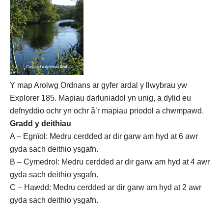
Y map Arolwg Ordnans ar gyfer ardal y llwybrau yw
Explorer 185. Mapiau darluniadol yn unig, a dylid eu
defnyddio ochr yn ochr â’r mapiau priodol a chwmpawd.
Gradd y deithiau
A – Egnïol: Medru cerdded ar dir garw am hyd at 6 awr
gyda sach deithio ysgafn.
B – Cymedrol: Medru cerdded ar dir garw am hyd at 4 awr
gyda sach deithio ysgafn.
C – Hawdd: Medru cerdded ar dir garw am hyd at 2 awr
gyda sach deithio ysgafn.