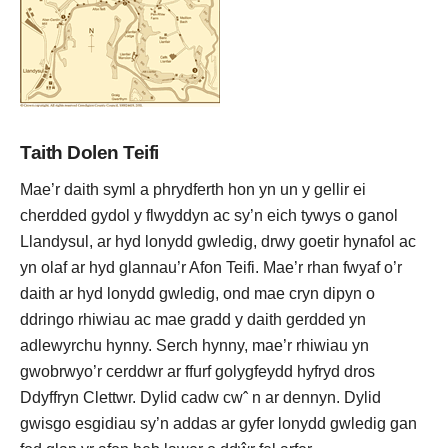
Taith Dolen Teifi
Mae’r daith syml a phrydferth hon yn un y gellir ei
cherdded gydol y flwyddyn ac sy’n eich tywys o ganol
Llandysul, ar hyd lonydd gwledig, drwy goetir hynafol ac
yn olaf ar hyd glannau’r Afon Teifi. Mae’r rhan fwyaf o’r
daith ar hyd lonydd gwledig, ond mae cryn dipyn o
ddringo rhiwiau ac mae gradd y daith gerdded yn
adlewyrchu hynny. Serch hynny, mae’r rhiwiau yn
gwobrwyo’r cerddwr ar ffurf golygfeydd hyfryd dros
Ddyffryn Clettwr. Dylid cadw cwˆ n ar dennyn. Dylid
gwisgo esgidiau sy’n addas ar gyfer lonydd gwledig gan