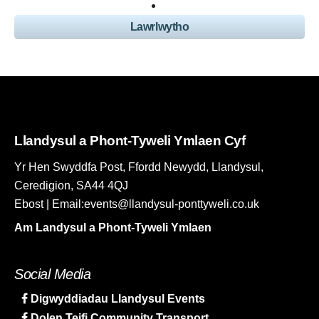
Lawrlwytho
Llandysul a Phont-Tyweli Ymlaen Cyf
Yr Hen Swyddfa Post, Ffordd Newydd, Llandysul,
Ceredigion, SA44 4QJ
Ebost | Email:events@llandysul-ponttyweli.co.uk
Am Landysul a Phont-Tyweli Ymlaen
Social Media
Digwyddiadau Llandysul Events
Dolen Teifi Community Transport