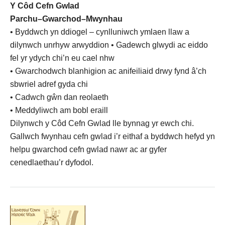
Y Côd Cefn Gwlad
Parchu–Gwarchod–Mwynhau
• Byddwch yn ddiogel – cynlluniwch ymlaen llaw a
dilynwch unrhyw arwyddion • Gadewch glwydi ac eiddo
fel yr ydych chi’n eu cael nhw
• Gwarchodwch blanhigion ac anifeiliaid drwy fynd â’ch
sbwriel adref gyda chi
• Cadwch gŵn dan reolaeth
• Meddyliwch am bobl eraill
Dilynwch y Côd Cefn Gwlad lle bynnag yr ewch chi.
Gallwch fwynhau cefn gwlad i’r eithaf a byddwch hefyd yn
helpu gwarchod cefn gwlad nawr ac ar gyfer
cenedlaethau’r dyfodol.