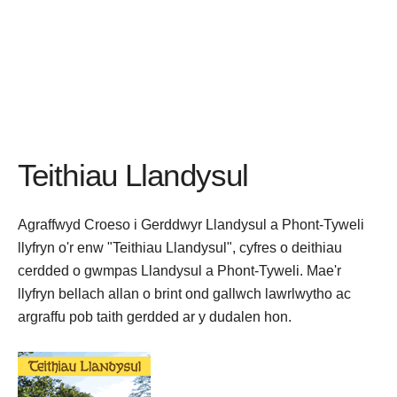
Teithiau Llandysul
Agraffwyd Croeso i Gerddwyr Llandysul a Phont-Tyweli
llyfryn o'r enw "Teithiau Llandysul", cyfres o deithiau
cerdded o gwmpas Llandysul a Phont-Tyweli. Mae'r
llyfryn bellach allan o brint ond gallwch lawrlwytho ac
argraffu pob taith gerdded ar y dudalen hon.