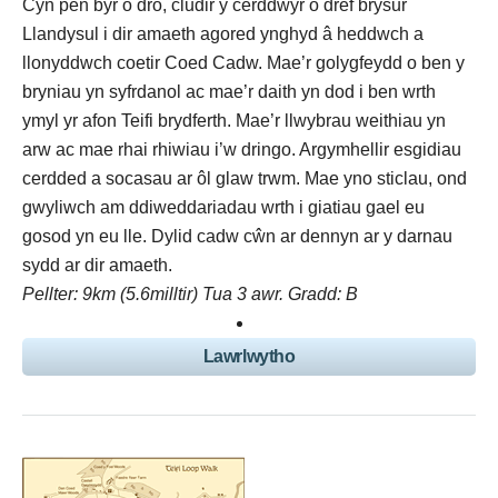
Cyn pen byr o dro, cludir y cerddwyr o dref brysur
Llandysul i dir amaeth agored ynghyd â heddwch a
llonyddwch coetir Coed Cadw. Mae’r golygfeydd o ben y
bryniau yn syfrdanol ac mae’r daith yn dod i ben wrth
ymyl yr afon Teifi brydferth. Mae’r llwybrau weithiau yn
arw ac mae rhai rhiwiau i’w dringo. Argymhellir esgidiau
cerdded a socasau ar ôl glaw trwm. Mae yno sticlau, ond
gwyliwch am ddiweddariadau wrth i giatiau gael eu
gosod yn eu lle. Dylid cadw cŵn ar dennyn ar y darnau
sydd ar dir amaeth.
Pellter: 9km (5.6milltir) Tua 3 awr. Gradd: B
Lawrlwytho