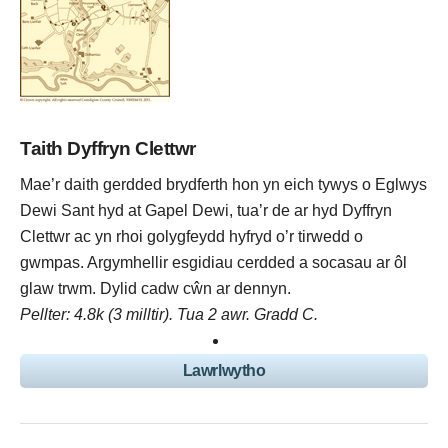
Taith Dyffryn Clettwr
Mae’r daith gerdded brydferth hon yn eich tywys o Eglwys
Dewi Sant hyd at Gapel Dewi, tua’r de ar hyd Dyffryn
Clettwr ac yn rhoi golygfeydd hyfryd o’r tirwedd o
gwmpas. Argymhellir esgidiau cerdded a socasau ar ôl
glaw trwm. Dylid cadw cŵn ar dennyn.
Pellter: 4.8k (3 milltir). Tua 2 awr. Gradd C.
Lawrlwytho