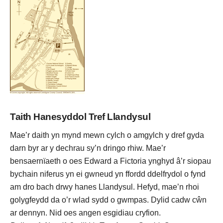
Taith Hanesyddol Tref Llandysul
Mae’r daith yn mynd mewn cylch o amgylch y dref gyda
darn byr ar y dechrau sy’n dringo rhiw. Mae’r
bensaernïaeth o oes Edward a Fictoria ynghyd â’r siopau
bychain niferus yn ei gwneud yn ffordd ddelfrydol o fynd
am dro bach drwy hanes Llandysul. Hefyd, mae’n rhoi
golygfeydd da o’r wlad sydd o gwmpas. Dylid cadw cŵn
ar dennyn. Nid oes angen esgidiau cryfion.