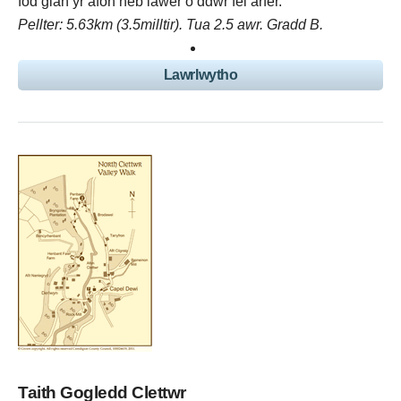
fod glan yr afon heb lawer o ddŵr fel arfer.
Pellter: 5.63km (3.5milltir). Tua 2.5 awr. Gradd B.
Lawrlwytho
Taith Gogledd Clettwr