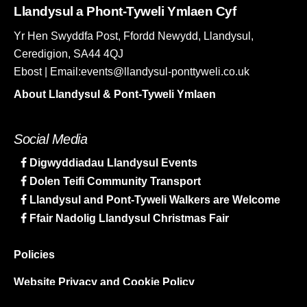
Llandysul a Phont-Tyweli Ymlaen Cyf
Yr Hen Swyddfa Post, Ffordd Newydd, Llandysul,
Ceredigion, SA44 4QJ
Ebost | Email:events@llandysul-ponttyweli.co.uk
About Llandysul & Pont-Tyweli Ymlaen
Social Media
Digwyddiadau Llandysul Events
Dolen Teifi Community Transport
Llandysul and Pont-Tyweli Walkers are Welcome
Ffair Nadolig Llandysul Christmas Fair
Policies
Website Privacy and Cookie Policy