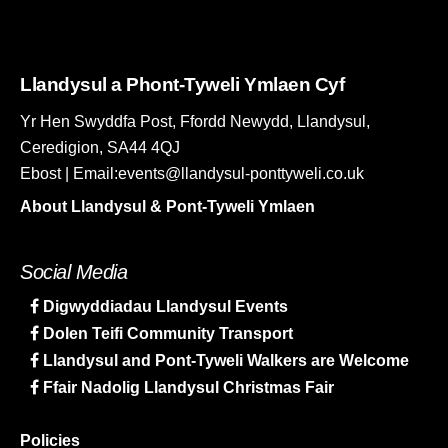
Llandysul a Phont-Tyweli Ymlaen Cyf
Yr Hen Swyddfa Post, Ffordd Newydd, Llandysul,
Ceredigion, SA44 4QJ
Ebost | Email:events@llandysul-ponttyweli.co.uk
About Llandysul & Pont-Tyweli Ymlaen
Social Media
Digwyddiadau Llandysul Events
Dolen Teifi Community Transport
Llandysul and Pont-Tyweli Walkers are Welcome
Ffair Nadolig Llandysul Christmas Fair
Policies