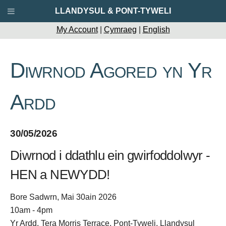
LLANDYSUL & PONT-TYWELI
My Account
|
Cymraeg
|
English
Diwrnod Agored yn Yr
Ardd
30/05/2026
Diwrnod i ddathlu ein gwirfoddolwyr -
HEN a NEWYDD!
Bore Sadwrn, Mai 30ain 2026
10am - 4pm
Yr Ardd, Tera Morris Terrace, Pont-Tyweli, Llandysul