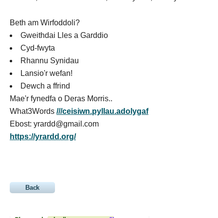
Beth am Wirfoddoli?
Gweithdai Lles a Garddio
Cyd-fwyta
Rhannu Synidau
Lansio'r wefan!
Dewch a ffrind
Mae'r fynedfa o Deras Morris..
What3Words
///ceisiwn.pyllau.adolygaf
Ebost: yrardd@gmail.com
https://yrardd.org/
Back