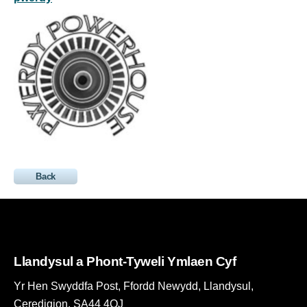
Back
Llandysul a Phont-Tyweli Ymlaen Cyf
Yr Hen Swyddfa Post, Ffordd Newydd, Llandysul,
Ceredigion, SA44 4QJ