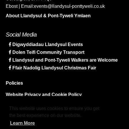
Ebost | Email:events@llandysul-ponttyweli.co.uk
About Llandysul & Pont-Tyweli Ymlaen
Social Media
Digwyddiadau Llandysul Events
Dolen Teifi Community Transport
Llandysul and Pont-Tyweli Walkers are Welcome
Ffair Nadolig Llandysul Christmas Fair
Policies
Website Privacy and Cookie Policy
Sitemap
This website uses cookies to ensure you get
the best experience on our website.
Learn More