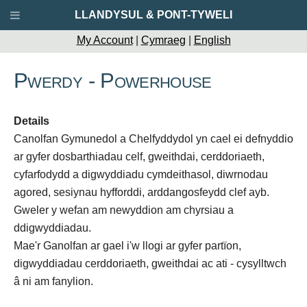
LLANDYSUL & PONT-TYWELI
My Account
|
Cymraeg
|
English
Pwerdy - Powerhouse
Details
Canolfan Gymunedol a Chelfyddydol yn cael ei defnyddio
ar gyfer dosbarthiadau celf, gweithdai, cerddoriaeth,
cyfarfodydd a digwyddiadu cymdeithasol, diwrnodau
agored, sesiynau hyfforddi, arddangosfeydd clef ayb.
Gweler y wefan am newyddion am chyrsiau a
ddigwyddiadau.
Mae'r Ganolfan ar gael i'w llogi ar gyfer partïon,
digwyddiadau cerddoriaeth, gweithdai ac ati - cysylltwch
â ni am fanylion.